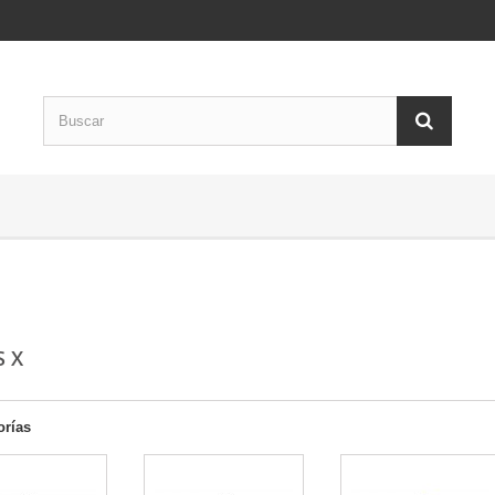
S X
orías