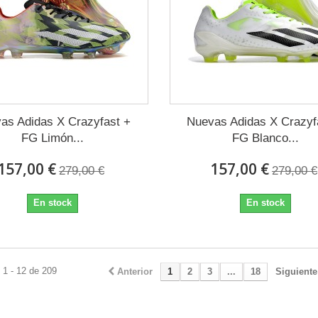
as Adidas X Crazyfast +
Nuevas Adidas X Crazyf
FG Limón...
FG Blanco...
157,00 €
157,00 €
279,00 €
279,00 €
En stock
En stock
 1 - 12 de 209
Anterior
1
2
3
...
18
Siguiente