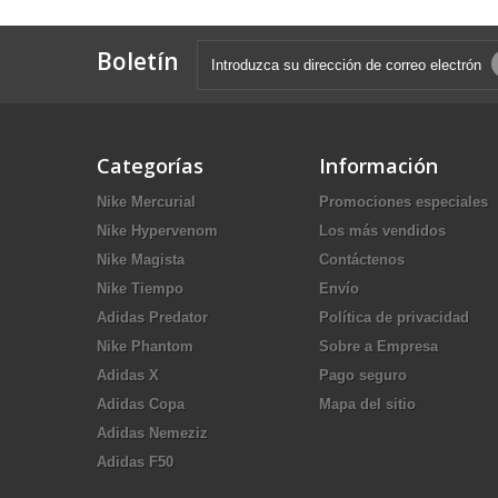
Boletín
Categorías
Información
Nike Mercurial
Promociones especiales
Nike Hypervenom
Los más vendidos
Nike Magista
Contáctenos
Nike Tiempo
Envío
Adidas Predator
Política de privacidad
Nike Phantom
Sobre a Empresa
Adidas X
Pago seguro
Adidas Copa
Mapa del sitio
Adidas Nemeziz
Adidas F50