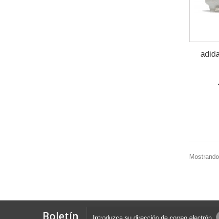
adid
Mostrando
Boletín