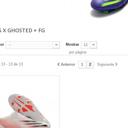
S X GHOSTED + FG
por
Mostrar
--
12
por página
 13 - 13 de 13
Anterior
1
2
Siguiente