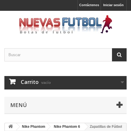
Contáctenos
Iniciar sesión
Carrito
vacío
MENÚ
Nike Phantom
Nike Phantom 6
Zapatillas de Fútbol