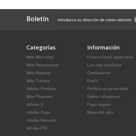
Boletín
Categorías
Información
Nike Mercurial
Promociones especiales
Nike Hypervenom
Los más vendidos
Nike Magista
Contáctenos
Nike Tiempo
Envío
Adidas Predator
Política de privacidad
Nike Phantom
Sobre a Empresa
Adidas X
Pago seguro
Adidas Copa
Mapa del sitio
Adidas Nemeziz
Adidas F50