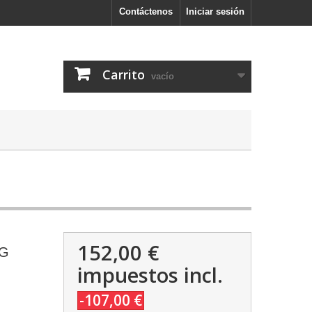
Contáctenos
Iniciar sesión
Carrito
vacío
152,00 €
FG
impuestos incl.
-107,00 €