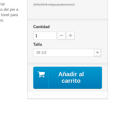
ial
259,00 €
impuestos incl.
a del pie a
 túnel para
os.
Cantidad
Talla
39 1/3
Añadir al
carrito