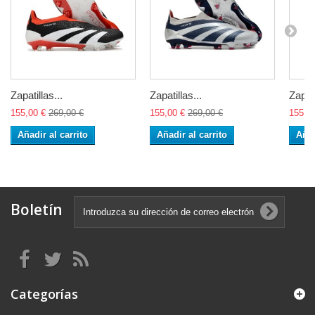
Zapatillas...
Zapatillas...
Zapati
155,00 €
269,00 €
155,00 €
269,00 €
155,0
Añadir al carrito
Añadir al carrito
Añad
Boletín
Categorías