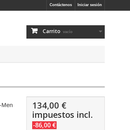
Contáctenos
Iniciar sesión
Carrito
vacío
134,00 €
X-Men
impuestos incl.
-86,00 €