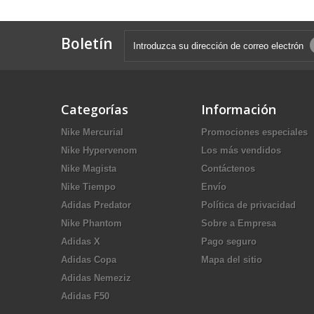
Boletín
Categorías
Información
Nike Mercurial
Promociones especiales
Nike Hypervenom
Los más vendidos
Nike Magista
Contáctenos
Nike Tiempo
Envío
Adidas Predator
Política de privacidad
Nike Phantom
Sobre a Empresa
Adidas X
Pago seguro
Adidas Copa
Mapa del sitio
Adidas Nemeziz
Adidas F50