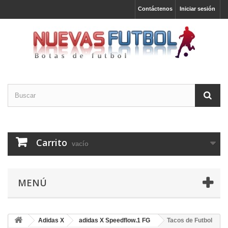
Contáctenos
Iniciar sesión
Carrito
vacío
MENÚ
Adidas X
adidas X Speedflow.1 FG
Tacos de Futbol