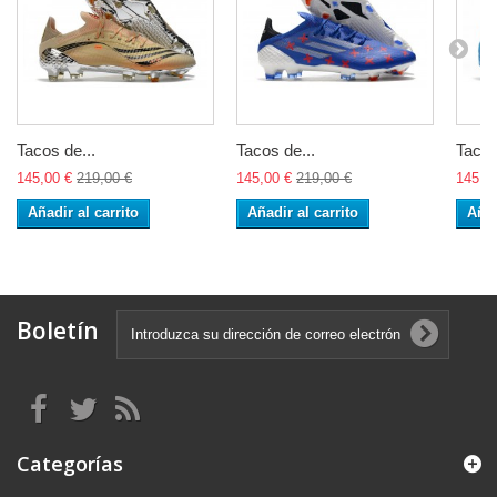
Tacos de...
Tacos de...
Tacos
145,00 €
219,00 €
145,00 €
219,00 €
145,0
Añadir al carrito
Añadir al carrito
Añad
Boletín
Categorías