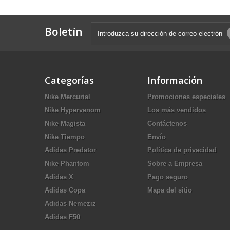
Boletín
Categorías
Información
Nike Mercurial
Promociones especiales
Nike Hypervenom
Los más vendidos
Nike Magista
Contáctenos
Nike Tiempo
Envío
Adidas Predator
Política de privacidad
Nike Phantom
Sobre a Empresa
Adidas X
Pago seguro
Adidas Copa
Mapa del sitio
Adidas Nemeziz
Adidas F50