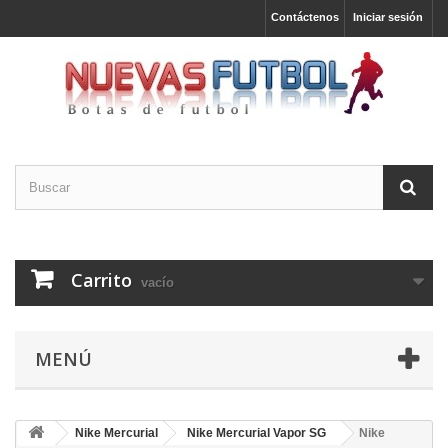
Contáctenos
Iniciar sesión
Carrito
vacío
MENÚ
Nike Mercurial
Nike Mercurial Vapor SG
Nike