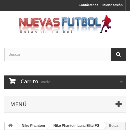
Contáctenos
Iniciar sesión
Carrito
vacío
MENÚ
Nike Phantom
Nike Phantom Luna Elite FG
Botas