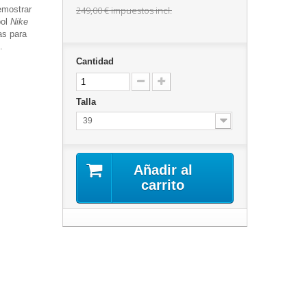
emostrar
249,00 €
impuestos incl.
bol
Nike
as para
.
Cantidad
Talla
39
Añadir al
carrito