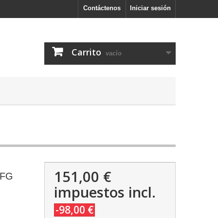
Contáctenos
Iniciar sesión
Carrito
vacío
151,00 €
 FG
impuestos incl.
-98,00 €