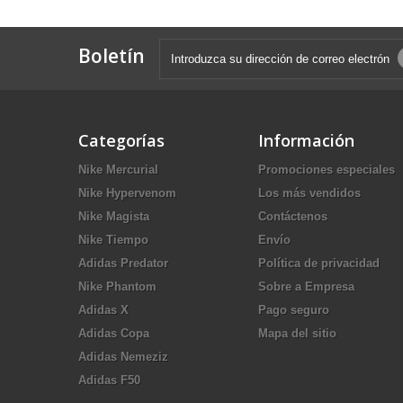
Boletín
Categorías
Información
Nike Mercurial
Promociones especiales
Nike Hypervenom
Los más vendidos
Nike Magista
Contáctenos
Nike Tiempo
Envío
Adidas Predator
Política de privacidad
Nike Phantom
Sobre a Empresa
Adidas X
Pago seguro
Adidas Copa
Mapa del sitio
Adidas Nemeziz
Adidas F50